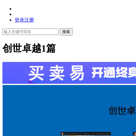
登录
注册
搜索
创世卓越
1篇