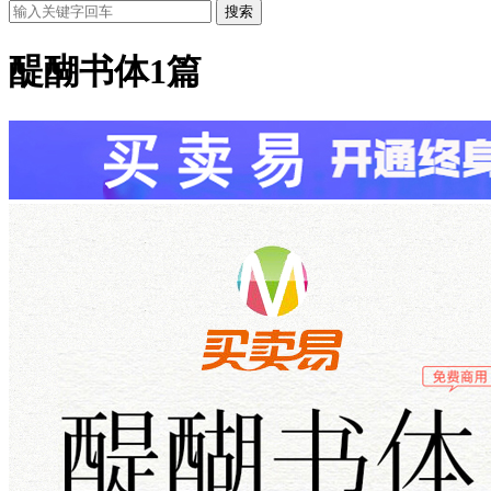
搜索
醍醐书体
1篇