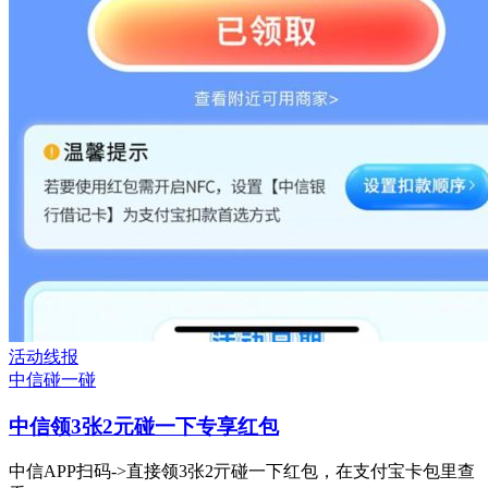
活动线报
中信
碰一碰
中信领3张2元碰一下专享红包
中信APP扫码->直接领3张2亓碰一下红包，在支付宝卡包里查