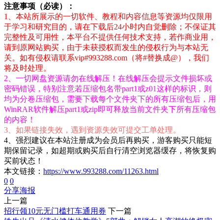
注意事项（必读）：
1、本站所展示的一切软件、教程和内容信息等资源均仅限用
于学习和研究目的，请在下载后24小时内自觉删除；不保证其
完整性及可用性，本平台不提供任何技术支持，若作商业用，
请到原网站购买，由于未获授权而发生的侵权行为与本站无
关。如有侵权请联系vip#993288.com（将#替换成@），我们
将及时处理。
2、一切网盘资源请勿在线解压！在线解压会提示文件损坏或
密码错误，特别注意若压缩包名带part1或z01这样的标识，则
均为分卷压缩包，需要下载每个文件夹下的所有压缩包后，用
WinRAR软件解压part1或zip即可释放当前文件夹下所有压缩包
的内容！
3、如果链接失效，遇到资源失效可提交工单处理。
4、强烈建议在本站注册成为会员后再购买，游客购买只能短
期保留记录，如超期或购买后自行清空浏览器缓存，将恢复购
买前状态！
本文链接：
https://www.993288.com/11263.html
0
0
分享海报
上一篇
招行领10元无门槛打车通用券
下一篇