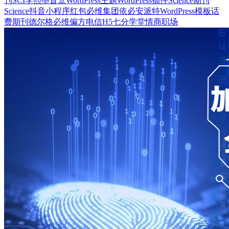
刊
SCI
李熙墨
盲盒
WordPress主题
WordPress插件
Science期刊
Science
抖音
小程序
红包
必维集团
依必安派特
WordPress模板
话
费
期刊
德尔格
必维
偏方
电信
H5
七分学堂
情商
职场