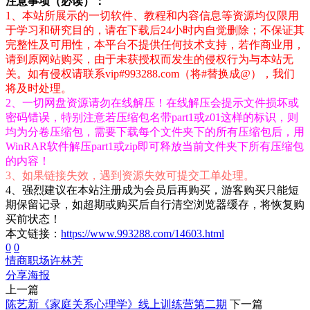
注意事项（必读）：
1、本站所展示的一切软件、教程和内容信息等资源均仅限用
于学习和研究目的，请在下载后24小时内自觉删除；不保证其
完整性及可用性，本平台不提供任何技术支持，若作商业用，
请到原网站购买，由于未获授权而发生的侵权行为与本站无
关。如有侵权请联系vip#993288.com（将#替换成@），我们
将及时处理。
2、一切网盘资源请勿在线解压！在线解压会提示文件损坏或
密码错误，特别注意若压缩包名带part1或z01这样的标识，则
均为分卷压缩包，需要下载每个文件夹下的所有压缩包后，用
WinRAR软件解压part1或zip即可释放当前文件夹下所有压缩包
的内容！
3、如果链接失效，遇到资源失效可提交工单处理。
4、强烈建议在本站注册成为会员后再购买，游客购买只能短
期保留记录，如超期或购买后自行清空浏览器缓存，将恢复购
买前状态！
本文链接：
https://www.993288.com/14603.html
0
0
情商
职场
许林芳
分享海报
上一篇
陈艺新《家庭关系心理学》线上训练营第二期
下一篇