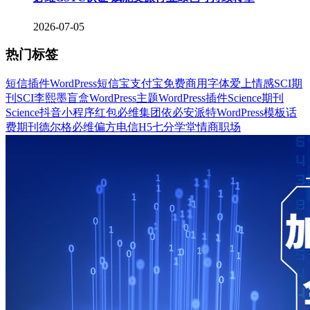
2026-07-05
热门标签
短信插件
WordPress
短信宝
支付宝
免费商用字体
爱上情感
SCI期
刊
SCI
李熙墨
盲盒
WordPress主题
WordPress插件
Science期刊
Science
抖音
小程序
红包
必维集团
依必安派特
WordPress模板
话
费
期刊
德尔格
必维
偏方
电信
H5
七分学堂
情商
职场