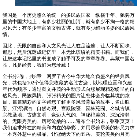
我国是一个历史悠久的统一的多民族国家，纵横千年、驰骋万
里的中国大地上，有多少壮丽的山河，就有多少不拘一格的精
彩风光；有多少丰富的文物古迹，就有多少绚丽多姿的民族风
情。
因此，无限的自然和人文风光让人驻足流连，让人不断回味、
遐思，然后沉淀成记忆里一本无比缤纷的精美书籍。而我们，
让您这本记忆里的书变成了触手可及的章章卷卷。典藏中国名
胜，凡是经典，我们为您珍藏！
全书分3卷，共8章，网罗了古今中华大地久负盛名的经典风
光，共包括102个值得您收藏的名胜古迹，以地理位置和兴建
年代为顺序，通过图文并茂的生动形式向您展现精彩纷呈的自
然风光、民族风情。张张精美的图片让您体会身临其境的炫
目，篇篇精彩的文字帮您了解更多风景背后的故事，名山胜
景、江河湖泊、自然奇观、宫殿陵寝、园林苑囿、名城古镇、
宗教圣地、古迹文明，豪迈大气的、神秘绝美的、深沉浩瀚
的、无限秀美的、历尽沧桑的……遍布全书始末，张张页页！
我们追求外在的精美和内在的华彩，并用尽善尽美的标尺力求
一本秀外慧中的极品。让冠绝天下的五岳、美轮美奂的月亮