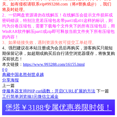
关。如有侵权请联系vip#993288.com（将#替换成@），我们
将及时处理。
2、一切网盘资源请勿在线解压！在线解压会提示文件损坏或
密码错误，特别注意若压缩包名带part1或z01这样的标识，则
均为分卷压缩包，需要下载每个文件夹下的所有压缩包后，用
WinRAR软件解压part1或zip即可释放当前文件夹下所有压缩包
的内容！
3、如果链接失效，遇到资源失效可提交工单处理。
4、强烈建议在本站注册成为会员后再购买，游客购买只能短
期保留记录，如超期或购买后自行清空浏览器缓存，将恢复购
买前状态！
本文链接：
https://www.993288.com/16155.html
0
0
典藏中国名胜
创世卓越
分享海报
上一篇
使服务器支持PHP curl函数：开启CURL扩展的方法
下一篇
工行简单浏览抽3元微信立减金
堡塔￥3188专属优惠券限时领！