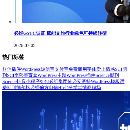
必维GSTC认证 赋能文旅行业绿色可持续转型
2026-07-05
热门标签
短信插件
WordPress
短信宝
支付宝
免费商用字体
爱上情感
SCI期
刊
SCI
李熙墨
盲盒
WordPress主题
WordPress插件
Science期刊
Science
抖音
小程序
红包
必维集团
依必安派特
WordPress模板
话
费
期刊
德尔格
必维
偏方
电信
H5
七分学堂
情商
职场