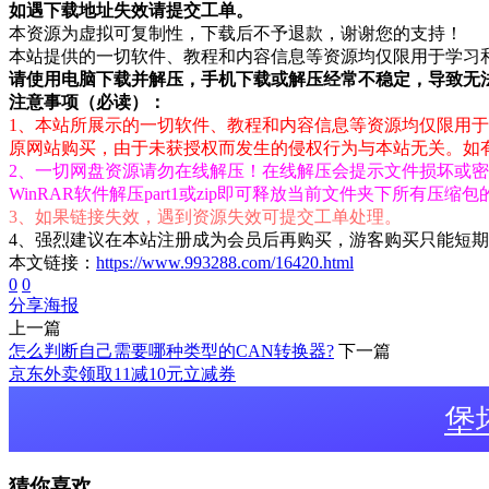
如遇下载地址失效请提交工单。
本资源为虚拟可复制性，下载后不予退款，谢谢您的支持！
本站提供的一切软件、教程和内容信息等资源均仅限用于学习
请使用电脑下载并解压，手机下载或解压经常不稳定，导致无
注意事项（必读）：
1、本站所展示的一切软件、教程和内容信息等资源均仅限用于
原网站购买，由于未获授权而发生的侵权行为与本站无关。如有侵权请
2、一切网盘资源请勿在线解压！在线解压会提示文件损坏或密码
WinRAR软件解压part1或zip即可释放当前文件夹下所有压缩
3、如果链接失效，遇到资源失效可提交工单处理。
4、强烈建议在本站注册成为会员后再购买，游客购买只能短
本文链接：
https://www.993288.com/16420.html
0
0
分享海报
上一篇
怎么判断自己需要哪种类型的CAN转换器?
下一篇
京东外卖领取11减10元立减券
堡
猜你喜欢