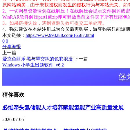
原网站购买，由于未获授权而发生的侵权行为与本站无关。如有侵权请
2、一切网盘资源请勿在线解压！在线解压会提示文件损坏或密码
WinRAR软件解压part1或zip即可释放当前文件夹下所有压缩
3、如果链接失效，遇到资源失效可提交工单处理。
4、强烈建议在本站注册成为会员后再购买，游客购买只能短
本文链接：
https://www.993288.com/16587.html
0
0
分享海报
上一篇
爱克色丽乐|黑与墨交织的色彩浪漫
下一篇
Windows 小学生出题软件_v6.2
堡
猜你喜欢
必维牵头氢储能人才培养赋能氢能产业高质量发展
2026-07-05