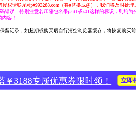
联系vip#993288.com（将#替换成@），我们将及时处理
错误，特别注意若压缩包名带part1或z01这样的标识，则均
包的内容！
期保留记录，如超期或购买后自行清空浏览器缓存，将恢复购买
塔￥3188专属优惠券限时领！
立即