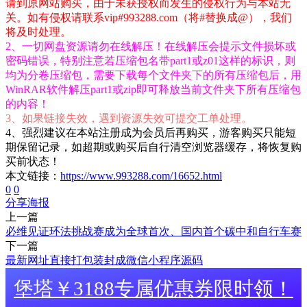
请到原网站购买，由于未获授权而发生的侵权行为与本站无
关。如有侵权请联系vip#993288.com（将#替换成@），我们
将及时处理。
2、一切网盘资源请勿在线解压！在线解压会提示文件损坏或
密码错误，特别注意若压缩包名带part1或z01这样的标识，则
均为分卷压缩包，需要下载每个文件夹下的所有压缩包后，用
WinRAR软件解压part1或zip即可释放当前文件夹下所有压缩包
的内容！
3、如果链接失效，遇到资源失效可提交工单处理。
4、强烈建议在本站注册成为会员后再购买，游客购买只能短
期保留记录，如超期或购买后自行清空浏览器缓存，将恢复购
买前状态！
本文链接：
https://www.993288.com/16652.html
0
0
分享海报
上一篇
必维见证环法挑战赛成为全球首次、国内首个碳中和自行车赛
下一篇
最新网址直接打包装封成微信小程序源码
堡塔￥3188专属优惠券限时领！