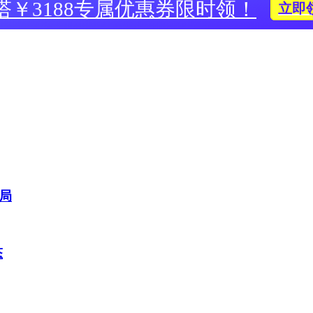
塔￥3188专属优惠券限时领！
立即
布局
态