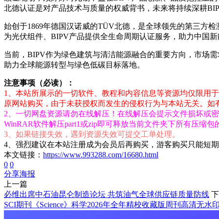
北德认证是对产品技术与质量的权威背书，未来将持续深耕BI
始创于1869年德国汉诺威的TÜV北德，是全球领先的第三方
为光伏组件、BIPV产品提供全生命周期认证服务，助力中国
当前，BIPV作为绿色建筑与清洁能源融合的重要方向，市场
助力全球能源转型与绿色低碳目标落地。
注意事项（必读）：
1、本站所展示的一切软件、教程和内容信息等资源均仅限用于
原网站购买，由于未获授权而发生的侵权行为与本站无关。如有侵权请
2、一切网盘资源请勿在线解压！在线解压会提示文件损坏或密码
WinRAR软件解压part1或zip即可释放当前文件夹下所有压缩
3、如果链接失效，遇到资源失效可提交工单处理。
4、强烈建议在本站注册成为会员后再购买，游客购买只能短
本文链接：
https://www.993288.com/16680.html
0
0
分享海报
上一篇
必维出席中石油昆仑制造论坛 共筑油气全球供应链质量防线
下
SCI期刊《Science》科学2026年全年精校收藏版周刊高清无水印PDF