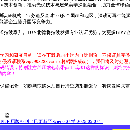
PV技术创新，推动光伏技术与建筑美学深度融合，助力全球绿
检测认证机构，业务遍及全球100多个国家和地区，深耕可再生能
新能源企业提升国际竞争力。
需求持续攀升。TÜV北德将持续发挥专业认证优势，为更多BIP
学习和研究目的，请在下载后24小时内自觉删除；不保证其完
联系vip#993288.com（将#替换成@），我们将及时处理
错误，特别注意若压缩包名带part1或z01这样的标识，则均
包的内容！
期保留记录，如超期或购买后自行清空浏览器缓存，将恢复购买
一篇
 原版外刊（已更新至Science科学 2026-05-07）