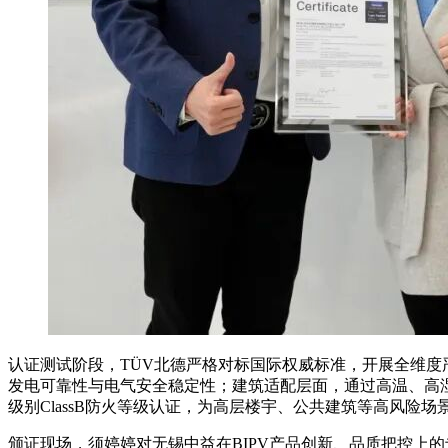
认证测试阶段，TÜV北德严格对标国际权威标准，开展全维度
发电可靠性与电气安全稳定性；建筑适配层面，通过高温、高
级别ClassB防火等级认证，为高层楼宇、公共建筑等高风险
颁证现场，须婷婷对无锡中益在BIPV产品创新、品质把控上