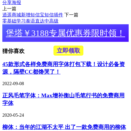
分享海报
上一篇
逍遥商城新增短信宝短信插件
下一篇
零基础学习泰语直达中高级
堡塔￥3188专属优惠券限时领！
立即领取
猜你喜欢
45款形式各样免费商用字体打包下载！设计必备资
源，隔壁CC都馋哭了！
2022-09-08
正风毛笔字体：Max增补衡山毛笔行书的免费商用
字体
2020-05-24
柳体：当年的江湖不太平 出了一款免费商用的柳体