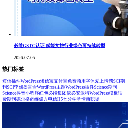
必维GSTC认证 赋能文旅行业绿色可持续转型
2026-07-05
热门标签
短信插件
WordPress
短信宝
支付宝
免费商用字体
爱上情感
SCI期
刊
SCI
李熙墨
盲盒
WordPress主题
WordPress插件
Science期刊
Science
抖音
小程序
红包
必维集团
依必安派特
WordPress模板
话
费
期刊
德尔格
必维
偏方
电信
H5
七分学堂
情商
职场