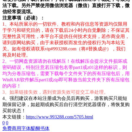
法下载。另外严禁使用微信浏览器（微信）直接打开下载，微
信经常耍流氓。
注意事项（必读）：
1、本站所展示的一切软件、教程和内容信息等资源均仅限用
于学习和研究目的，请在下载后24小时内自觉删除；不保证其
完整性及可用性，本平台不提供任何技术支持，若作商业用，
请到原网站购买，由于未获授权而发生的侵权行为与本站无
关。如有侵权请联系vip#993288.com（将#替换成@），我们
将及时处理。
2、一切网盘资源请勿在线解压！在线解压会提示文件损坏或
密码错误，特别注意若压缩包名带part1或z01这样的标识，则
均为分卷压缩包，需要下载每个文件夹下的所有压缩包后，用
WinRAR软件解压part1或zip即可释放当前文件夹下所有压缩包
的内容！
3、如果链接失效，遇到资源失效可提交工单处理。
4、强烈建议在本站注册成为会员后再购买，游客购买只能短
期保留记录，如超期或购买后自行清空浏览器缓存，将恢复购
买前状态！
本文链接：
https://www.993288.com/5705.html
0
0
免费商用字体
醍醐书体