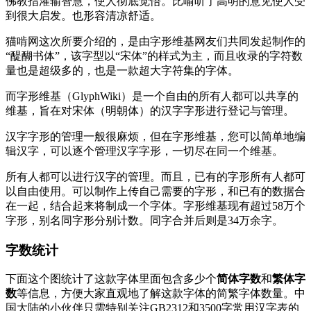
佛教指灌输智慧，使人彻底觉悟。比喻听了高明的意见使人受
到很大启发。也形容清凉舒适。
猫啃网这次所要介绍的，是由字形维基网友们共同发起制作的
“醍醐书体”，该字型以“宋体”的样式为主，而且收录的字符数
量也是超级多的，也是一款超大字符集的字体。
而字形维基（GlyphWiki）是一个自由的所有人都可以共享的
维基，旨在对宋体（明朝体）的汉字字形进行登记与管理。
汉字字形的管理一般很麻烦，但在字形维基，您可以简单地编
辑汉字，可以逐个管理汉字字形，一切尽在同一个维基。
所有人都可以进行汉字的管理。而且，已有的字形所有人都可
以自由使用。可以制作上传自己需要的字形，和已有的数据合
在一起，结合起来将制成一个字体。字形维基现有超过58万个
字形，别名同字形分别计数。同字合并后则是34万余字。
字数统计
下面这个图统计了这款字体里面包含多少个
简体字数
和
繁体字
数
等信息，方便大家直观地了解这款字体的简繁字体数量。中
国大陆的小伙伴只需特别关注GB2312和3500字常用汉字表的