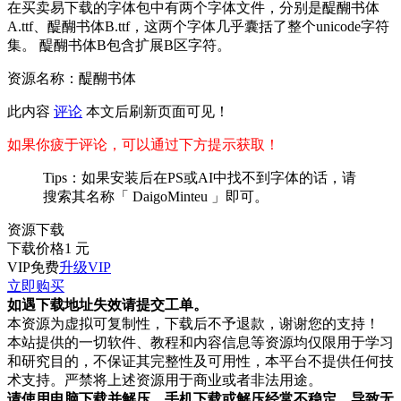
在买卖易下载的字体包中有两个字体文件，分别是醍醐书体
A.ttf、醍醐书体B.ttf，这两个字体几乎囊括了整个unicode字符
集。 醍醐书体B包含扩展B区字符。
资源名称：醍醐书体
此内容
评论
本文后
刷新页面
可见！
如果你疲于评论，可以通过下方提示获取！
Tips：如果安装后在PS或AI中找不到字体的话，请
搜索其名称「 DaigoMinteu 」即可。
资源下载
下载价格
1
元
VIP免费
升级VIP
立即购买
如遇下载地址失效请提交工单。
本资源为虚拟可复制性，下载后不予退款，谢谢您的支持！
本站提供的一切软件、教程和内容信息等资源均仅限用于学习
和研究目的，不保证其完整性及可用性，本平台不提供任何技
术支持。严禁将上述资源用于商业或者非法用途。
请使用电脑下载并解压，手机下载或解压经常不稳定，导致无