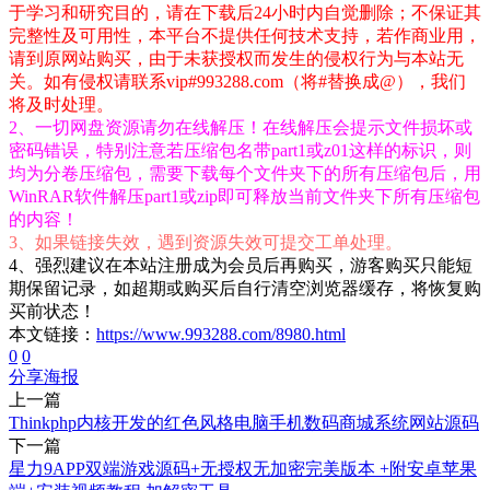
于学习和研究目的，请在下载后24小时内自觉删除；不保证其
完整性及可用性，本平台不提供任何技术支持，若作商业用，
请到原网站购买，由于未获授权而发生的侵权行为与本站无
关。如有侵权请联系vip#993288.com（将#替换成@），我们
将及时处理。
2、一切网盘资源请勿在线解压！在线解压会提示文件损坏或
密码错误，特别注意若压缩包名带part1或z01这样的标识，则
均为分卷压缩包，需要下载每个文件夹下的所有压缩包后，用
WinRAR软件解压part1或zip即可释放当前文件夹下所有压缩包
的内容！
3、如果链接失效，遇到资源失效可提交工单处理。
4、强烈建议在本站注册成为会员后再购买，游客购买只能短
期保留记录，如超期或购买后自行清空浏览器缓存，将恢复购
买前状态！
本文链接：
https://www.993288.com/8980.html
0
0
分享海报
上一篇
Thinkphp内核开发的红色风格电脑手机数码商城系统网站源码
下一篇
星力9APP双端游戏源码+无授权无加密完美版本 +附安卓苹果