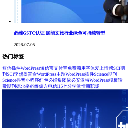
必维GSTC认证 赋能文旅行业绿色可持续转型
2026-07-05
热门标签
短信插件
WordPress
短信宝
支付宝
免费商用字体
爱上情感
SCI期
刊
SCI
李熙墨
盲盒
WordPress主题
WordPress插件
Science期刊
Science
抖音
小程序
红包
必维集团
依必安派特
WordPress模板
话
费
期刊
德尔格
必维
偏方
电信
H5
七分学堂
情商
职场