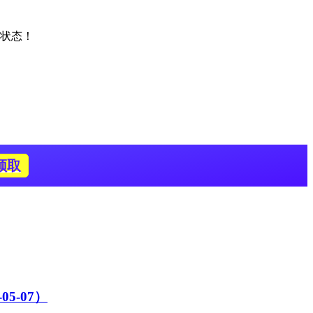
前状态！
领取
5-07）