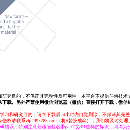
和研究目的，不保证其完整性及可用性，本平台不提供任何技术
法下载。另外严禁使用微信浏览器（微信）直接打开下载，微信
学习和研究目的，请在下载后24小时内自觉删除；不保证其完
联系vip#993288.com（将#替换成@），我们将及时处理
错误，特别注意若压缩包名带part1或z01这样的标识，则均