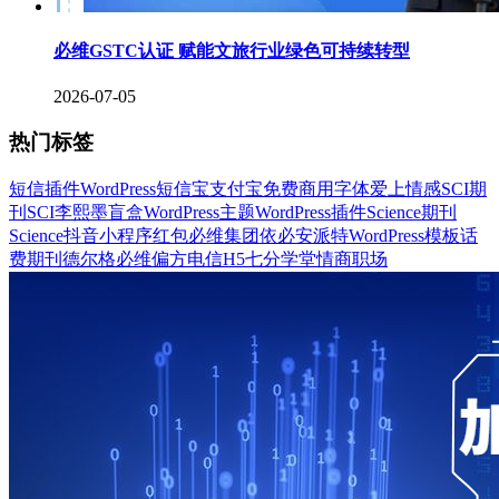
必维GSTC认证 赋能文旅行业绿色可持续转型
2026-07-05
热门标签
短信插件
WordPress
短信宝
支付宝
免费商用字体
爱上情感
SCI期
刊
SCI
李熙墨
盲盒
WordPress主题
WordPress插件
Science期刊
Science
抖音
小程序
红包
必维集团
依必安派特
WordPress模板
话
费
期刊
德尔格
必维
偏方
电信
H5
七分学堂
情商
职场