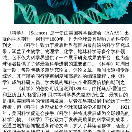
《科学》（Science）是一份由美国科学促进会（AAAS）出
版的学术期刊，创刊于1880年。作为全球最具影响力的科学期
刊之一，《科学》致力于发表世界范围内最前沿的科学研究成
果，涵盖了生物学、物理学、化学、地球科学等多个学科领
域。它不仅为科学界提供了一个展示研究成果的平台，也为全
球读者提供了了解最新科学进展的重要窗口。《科学》每周出
版一期，每期包括多篇研究论文、评论文章、新闻报道和专题
综述。其严谨的同行评审制度和高标准的编辑流程，使《科
学》成为科研人员、学术机构和科技企业高度信赖的期刊之
一。 《科学》的创办可以追溯到1880年，由托马斯·爱迪生
和亚历山大·格雷厄姆·贝尔等科学界先驱资助创立，最初目的
是推动美国科学的传播与发展。尽管在早期发展中经历了一些
挫折，但《科学》逐渐成长为全球顶级的学术期刊之一。1921
年，美国科学促进会接手《科学》并将其发展成为全球领先的
科学刊物。《科学》不仅致力于发表高质量的科学研究成果，
还通过增加新闻报道和评论文章，扩大了其读者群体，涵盖了
不仅限于科学研究人员，还包括政策制定者、教育工作者以及