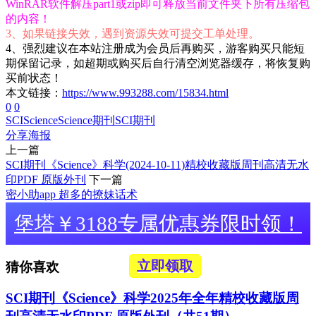
WinRAR软件解压part1或zip即可释放当前文件夹下所有压缩包
的内容！
3、如果链接失效，遇到资源失效可提交工单处理。
4、强烈建议在本站注册成为会员后再购买，游客购买只能短
期保留记录，如超期或购买后自行清空浏览器缓存，将恢复购
买前状态！
本文链接：
https://www.993288.com/15834.html
0
0
SCI
Science
Science期刊
SCI期刊
分享海报
上一篇
SCI期刊《Science》科学(2024-10-11)精校收藏版周刊高清无水
印PDF 原版外刊
下一篇
密小助app 超多的撩妹话术
堡塔￥3188专属优惠券限时领！
立即领取
猜你喜欢
SCI期刊《Science》科学2025年全年精校收藏版周