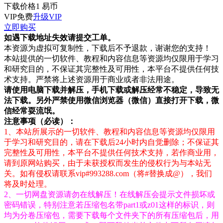
下载价格
1
易币
VIP免费
升级VIP
立即购买
如遇下载地址失效请提交工单。
本资源为虚拟可复制性，下载后不予退款，谢谢您的支持！
本站提供的一切软件、教程和内容信息等资源均仅限用于学习
和研究目的，不保证其完整性及可用性，本平台不提供任何技
术支持。严禁将上述资源用于商业或者非法用途。
请使用电脑下载并解压，手机下载或解压经常不稳定，导致无
法下载。另外严禁使用微信浏览器（微信）直接打开下载，微
信经常耍流氓。
注意事项（必读）：
1、本站所展示的一切软件、教程和内容信息等资源均仅限用
于学习和研究目的，请在下载后24小时内自觉删除；不保证其
完整性及可用性，本平台不提供任何技术支持，若作商业用，
请到原网站购买，由于未获授权而发生的侵权行为与本站无
关。如有侵权请联系vip#993288.com（将#替换成@），我们
将及时处理。
2、一切网盘资源请勿在线解压！在线解压会提示文件损坏或
密码错误，特别注意若压缩包名带part1或z01这样的标识，则
均为分卷压缩包，需要下载每个文件夹下的所有压缩包后，用