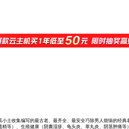
奚小土收集编写的最古老、最齐全、最安全巧除男人烦恼的经典
遗精等）、生殖健康（阴囊湿疹、龟头炎、睾丸炎、阴茎肿痛等