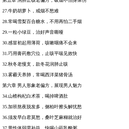
第五章 润肺止咳老偏方，吸烟不怕身体伤
27.牛奶胡萝卜，戒烟不愁难
28.常喝雪梨百合糖水，不用再怕二手烟
29.一粒小绿豆，治好声音嘶哑
30.感冒初起用薄荷，咳嗽咽痛不会来
31.巧用膏药敷穴位，止咳平喘见效快
32.秋冬老慢支，款冬花润肺止咳
33.雾霾天养肺，常喝西洋菜猪骨汤
第六章 男人形象老偏方，展现男人魅力
34.山楂枸杞白术茶，喝掉啤酒肚
35.加班熬夜脱发多，侧柏叶擦头解忧愁
36.须发早白君莫愁，桑叶芝麻糊就治好
37.男性体弱需补益，快喝山药乳酪粥