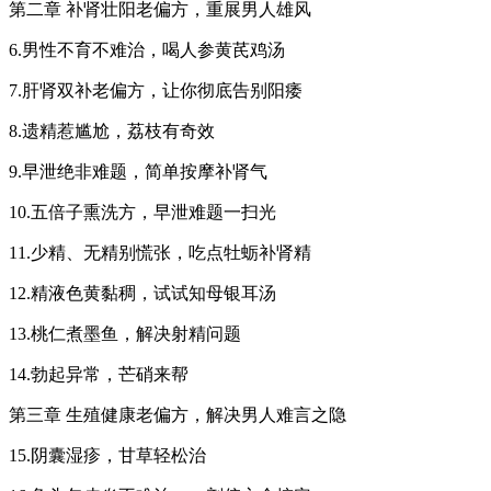
第二章 补肾壮阳老偏方，重展男人雄风
6.男性不育不难治，喝人参黄芪鸡汤
7.肝肾双补老偏方，让你彻底告别阳痿
8.遗精惹尴尬，荔枝有奇效
9.早泄绝非难题，简单按摩补肾气
10.五倍子熏洗方，早泄难题一扫光
11.少精、无精别慌张，吃点牡蛎补肾精
12.精液色黄黏稠，试试知母银耳汤
13.桃仁煮墨鱼，解决射精问题
14.勃起异常，芒硝来帮
第三章 生殖健康老偏方，解决男人难言之隐
15.阴囊湿疹，甘草轻松治