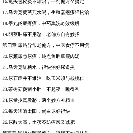
16.龟头包皮炎不难治，一剂偏方全搞定
17.马齿苋黄芪煎水喝，生殖器疱疹轻松治
18.睾丸炎症疼痛，中药熏洗奇效缓解
19.阴茎肿痛不用愁，老偏方自有妙招
第四章 尿路异常老偏方，中医食疗不用慌
20.尿频尿急尿痛，炖点鱼腥草瘦肉汤
21.马齿苋红糖水，很快治好尿道炎
22.尿石症并不难治，吃玉米须与核桃仁
23.茶树菇煲猪小肚，不起夜，睡得香
24.尿量少真发愁，两个妙方补精血
25.每天晒晒太阳，蛋白尿好得快
26.尿酸太高，土茯苓防痛风又减肥