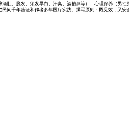
啤酒肚、脱发、须发早白、汗臭、酒糟鼻等）、心理保养（男性
过民间千年验证和作者多年医疗实践。撰写原则：既见效，又安