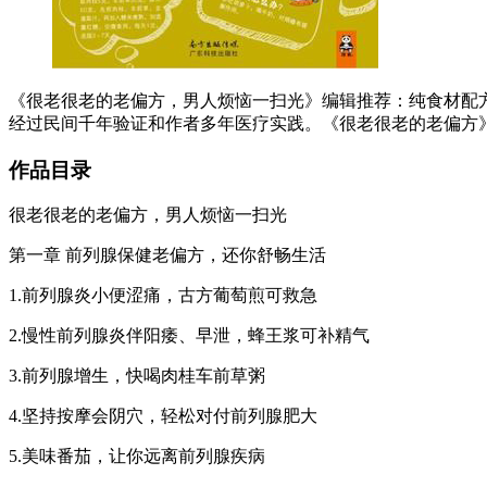
《很老很老的老偏方，男人烦恼一扫光》编辑推荐：纯食材配
经过民间千年验证和作者多年医疗实践。《很老很老的老偏方》
作品目录
很老很老的老偏方，男人烦恼一扫光
第一章 前列腺保健老偏方，还你舒畅生活
1.前列腺炎小便涩痛，古方葡萄煎可救急
2.慢性前列腺炎伴阳痿、早泄，蜂王浆可补精气
3.前列腺增生，快喝肉桂车前草粥
4.坚持按摩会阴穴，轻松对付前列腺肥大
5.美味番茄，让你远离前列腺疾病