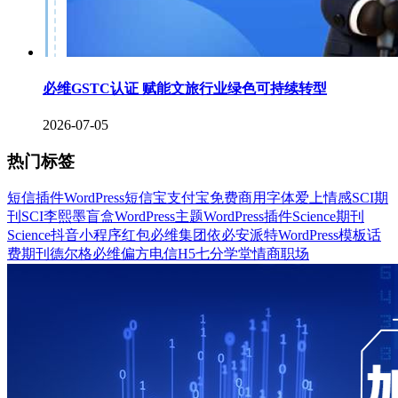
必维GSTC认证 赋能文旅行业绿色可持续转型
2026-07-05
热门标签
短信插件
WordPress
短信宝
支付宝
免费商用字体
爱上情感
SCI期
刊
SCI
李熙墨
盲盒
WordPress主题
WordPress插件
Science期刊
Science
抖音
小程序
红包
必维集团
依必安派特
WordPress模板
话
费
期刊
德尔格
必维
偏方
电信
H5
七分学堂
情商
职场