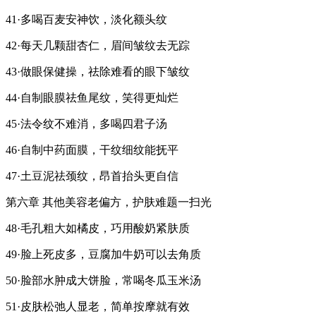
41·多喝百麦安神饮，淡化额头纹
42·每天几颗甜杏仁，眉间皱纹去无踪
43·做眼保健操，祛除难看的眼下皱纹
44·自制眼膜祛鱼尾纹，笑得更灿烂
45·法令纹不难消，多喝四君子汤
46·自制中药面膜，干纹细纹能抚平
47·土豆泥祛颈纹，昂首抬头更自信
第六章 其他美容老偏方，护肤难题一扫光
48·毛孔粗大如橘皮，巧用酸奶紧肤质
49·脸上死皮多，豆腐加牛奶可以去角质
50·脸部水肿成大饼脸，常喝冬瓜玉米汤
51·皮肤松弛人显老，简单按摩就有效