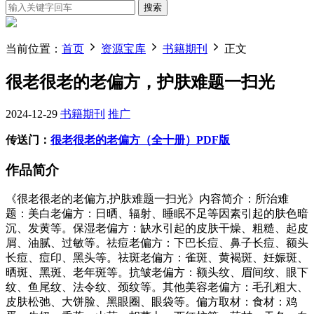
搜索
当前位置：
首页
资源宝库
书籍期刊
正文
很老很老的老偏方，护肤难题一扫光
2024-12-29
书籍期刊
推广
传送门：
很老很老的老偏方（全十册）PDF版
作品简介
《很老很老的老偏方,护肤难题一扫光》内容简介：所治难
题：美白老偏方：日晒、辐射、睡眠不足等因素引起的肤色暗
沉、发黄等。保湿老偏方：缺水引起的皮肤干燥、粗糙、起皮
屑、油腻、过敏等。祛痘老偏方：下巴长痘、鼻子长痘、额头
长痘、痘印、黑头等。祛斑老偏方：雀斑、黄褐斑、妊娠斑、
晒斑、黑斑、老年斑等。抗皱老偏方：额头纹、眉间纹、眼下
纹、鱼尾纹、法令纹、颈纹等。其他美容老偏方：毛孔粗大、
皮肤松弛、大饼脸、黑眼圈、眼袋等。偏方取材：食材：鸡