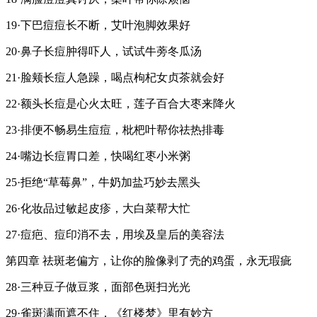
19·下巴痘痘长不断，艾叶泡脚效果好
20·鼻子长痘肿得吓人，试试牛蒡冬瓜汤
21·脸颊长痘人急躁，喝点枸杞女贞茶就会好
22·额头长痘是心火太旺，莲子百合大枣来降火
23·排便不畅易生痘痘，枇杷叶帮你祛热排毒
24·嘴边长痘胃口差，快喝红枣小米粥
25·拒绝“草莓鼻”，牛奶加盐巧妙去黑头
26·化妆品过敏起皮疹，大白菜帮大忙
27·痘疤、痘印消不去，用埃及皇后的美容法
第四章 祛斑老偏方，让你的脸像剥了壳的鸡蛋，永无瑕疵
28·三种豆子做豆浆，面部色斑扫光光
29·雀斑满面遮不住，《红楼梦》里有妙方