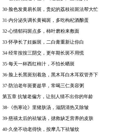
30·脸色发黄易长斑，贵妃的荔枝祛斑法帮大忙
31·内分泌失调长黄褐斑，多吃枸杞酒酿蛋
32·心情郁闷斑点多，柿叶磨粉来敷面
33·怀孕长了妊娠斑，二白膏重新让你白
34·经常按按三阴交，更年期长斑不用慌
35·每天一杯西红柿汁，不怕长晒斑
36·脸上长黑斑别着急，黑木耳白木耳双管齐下
37·防治老年斑要趁早，常喝三仁美容粥
第五章 抗皱老偏方，让别人猜不出你的年龄
38·《伤寒论》里猪肤汤，滋阴清热又除皱
39·慈禧太后的祛皱汤，拯救缺乏营养的皮肤
40·久坐不动老得快，按摩几下祛皱纹