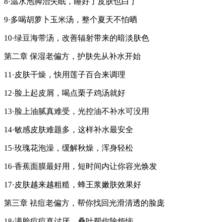
8·温水泡脚治失眠，睡好了皮肤也白了
9·多喝胡萝卜玉米汤，整个夏天不怕晒
10·绿豆海带汤，改善辐射带来的暗淡肤色
第二章 保湿老偏方，护肤先从补水开始
11·皮肤干燥，快用莲子百合来调理
12·脸上起皮屑，喝点栗子鸡汤就好
13·脸上油腻真难受，光控油不补水可没用
14·敏感皮肤难题多，这样补水最安全
15·玫瑰花泡澡，缓解秋燥，浑身轻松
16·香蕉面膜最好用，短时间内让你容光焕发
17·皮肤越来越粗糙，蜂王浆嫩肤效果好
第三章 祛痘老偏方，帮你找回光滑清透的脸庞
18·满脸痘痘真讨厌，桑叶帮你除烦恼