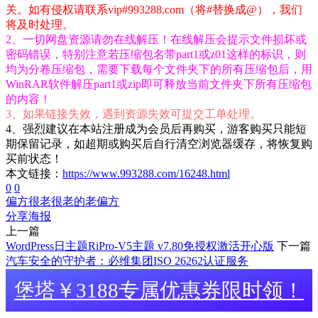
关。如有侵权请联系vip#993288.com（将#替换成@），我们
将及时处理。
2、一切网盘资源请勿在线解压！在线解压会提示文件损坏或
密码错误，特别注意若压缩包名带part1或z01这样的标识，则
均为分卷压缩包，需要下载每个文件夹下的所有压缩包后，用
WinRAR软件解压part1或zip即可释放当前文件夹下所有压缩包
的内容！
3、如果链接失效，遇到资源失效可提交工单处理。
4、强烈建议在本站注册成为会员后再购买，游客购买只能短
期保留记录，如超期或购买后自行清空浏览器缓存，将恢复购
买前状态！
本文链接：
https://www.993288.com/16248.html
0
0
偏方
很老很老的老偏方
分享海报
上一篇
WordPress日主题RiPro-V5主题 v7.80免授权激活开心版
下一篇
汽车安全的守护者：必维集团ISO 26262认证服务
堡塔￥3188专属优惠券限时领！