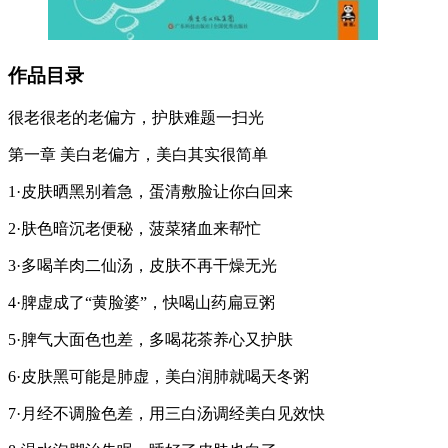
作品目录
很老很老的老偏方，护肤难题一扫光
第一章 美白老偏方，美白其实很简单
1·皮肤晒黑别着急，蛋清敷脸让你白回来
2·肤色暗沉老便秘，菠菜猪血来帮忙
3·多喝羊肉二仙汤，皮肤不再干燥无光
4·脾虚成了“黄脸婆”，快喝山药扁豆粥
5·脾气大面色也差，多喝花茶养心又护肤
6·皮肤黑可能是肺虚，美白润肺就喝天冬粥
7·月经不调脸色差，用三白汤调经美白见效快