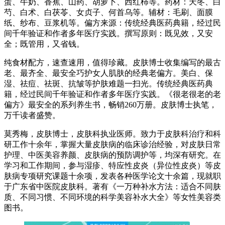
蛋、牛奶、香蕉、山药、胡萝卜、西红柿等。药材：天冬、白
芍、白术、白茯苓、女贞子、何首乌等。辅材：毛刷、面膜
纸、纱布、豆浆机等。偏方来源：传统经典医药典籍，经过民
间千年验证和作者多年医疗实践。撰写原则：既见效，又安
全；既管用，又省钱。
纯食材配方，速查速用，值得珍藏。皮肤博士收集编写的最古
老、最齐全、最安全巧护女人肌肤的经典老偏方。美白、保
湿、祛痘、祛斑、抗皱等护肤难题一扫光。传统经典医药典
籍，经过民间千年验证和作者多年医疗实践。《很老很老的老
偏方》最安全的系列养生书，畅销260万册。皮肤博士执笔，
万千读者盛赞。
莫秀梅，皮肤博士，皮肤科执业医师。致力于皮肤科治疗和科
研工作十余年，掌握大量皮肤病的临床诊治经验，对皮肤日常
护理、中医美容养颜、皮肤病的预防调护等，均深有研究。在
学习和工作期间，参与湿疹、特应性皮炎（异位性皮炎）等皮
肤病专项研究课题十余项，发表各种医学论文十余篇，现就职
于广东省中医院皮肤科。著有《一万种补水方法：适合不同肤
质、不同习惯、不同环境的科学美容补水大全》等女性美容类
图书。