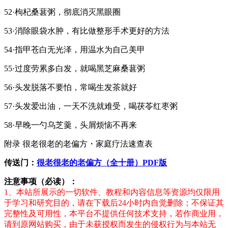
52·枸杞桑葚粥，彻底消灭黑眼圈
53·消除眼袋水肿，有比做整形手术更好的方法
54·指甲苍白无光泽，用温水为自己美甲
55·过度劳累多白发，就喝黑芝麻桑葚粥
56·头发脱落不要怕，常喝生发茶就好
57·头发爱出油，一天不洗就难受，喝茯苓红枣粥
58·早晚一勺乌芝羹，头屑烦恼不再来
附录 很老很老的老偏方・家庭疗法速查表
传送门：
很老很老的老偏方（全十册）PDF版
注意事项（必读）：
1、本站所展示的一切软件、教程和内容信息等资源均仅限用
于学习和研究目的，请在下载后24小时内自觉删除；不保证其
完整性及可用性，本平台不提供任何技术支持，若作商业用，
请到原网站购买，由于未获授权而发生的侵权行为与本站无