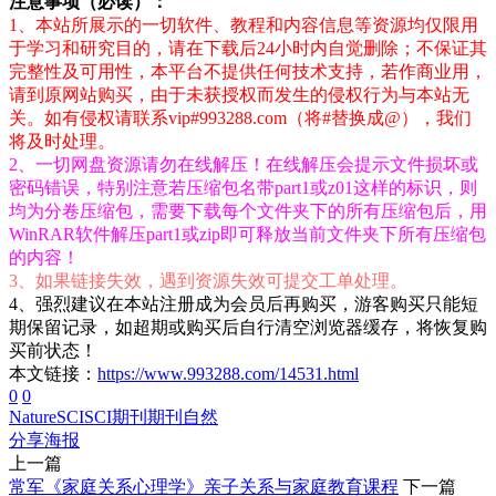
注意事项（必读）：
1、本站所展示的一切软件、教程和内容信息等资源均仅限用
于学习和研究目的，请在下载后24小时内自觉删除；不保证其
完整性及可用性，本平台不提供任何技术支持，若作商业用，
请到原网站购买，由于未获授权而发生的侵权行为与本站无
关。如有侵权请联系vip#993288.com（将#替换成@），我们
将及时处理。
2、一切网盘资源请勿在线解压！在线解压会提示文件损坏或
密码错误，特别注意若压缩包名带part1或z01这样的标识，则
均为分卷压缩包，需要下载每个文件夹下的所有压缩包后，用
WinRAR软件解压part1或zip即可释放当前文件夹下所有压缩包
的内容！
3、如果链接失效，遇到资源失效可提交工单处理。
4、强烈建议在本站注册成为会员后再购买，游客购买只能短
期保留记录，如超期或购买后自行清空浏览器缓存，将恢复购
买前状态！
本文链接：
https://www.993288.com/14531.html
0
0
Nature
SCI
SCI期刊
期刊
自然
分享海报
上一篇
常军《家庭关系心理学》亲子关系与家庭教育课程
下一篇