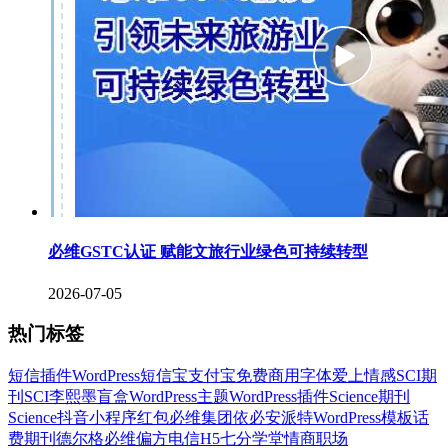
必维GSTC认证 赋能文旅行业绿色可持续转型
2026-07-05
热门标签
短信插件
WordPress
短信宝
支付宝
免费商用字体
爱上情感
SCI期
刊
SCI
李熙墨
盲盒
WordPress主题
WordPress插件
Science期刊
Science
抖音
小程序
红包
必维集团
依必安派特
WordPress模板
话
费
期刊
德尔格
必维
偏方
电信
H5
七分学堂
情商
职场